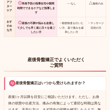
アフ
◎
—
△
再発予防の指導自宅や隙間
なし
施術のみ
ター
時間でできるケアなど指導しま
ケア
す
おす
◎
○
○
産後の不調や悩みを改善し
精密検査を行いた
マッサージ
すめ
て少しでも早く楽に日々を過ご
い方、薬で痛みを緩
目的の方
な方
したい方
和したい方
産後骨盤矯正でよくいただく
ご質問
Q
産後骨盤矯正はいつから受けられますか？
産後1ヶ月以降を目安にご相談いただけます。ただし、お身
体の状態や出産方法、痛みの有無によって適切な時期は異な
ります。不安な方は、まず現在の状態を確認したうえで、無