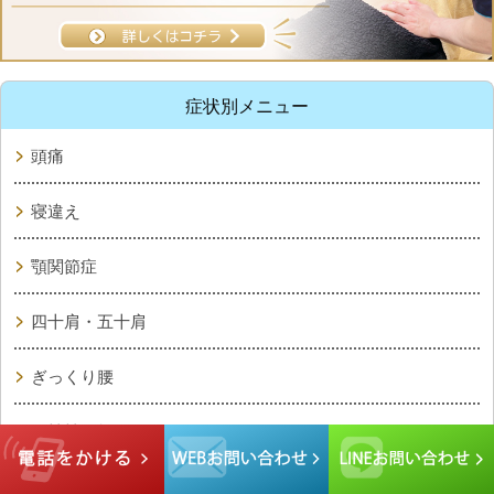
症状別メニュー
頭痛
寝違え
顎関節症
四十肩・五十肩
ぎっくり腰
腰椎椎間板ヘルニア
坐骨神経痛