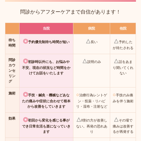
問診からアフターケアまで自信があります！
当院
病院
他院
待ち
◎
△
△
予約優先制待ち時間が短い
長い
予約した
時間
が待たされる
問診
◎
△
△
初診時以外にも、お悩みや
説明のみ
話をあま
カウ
不安、現在の状況など時間をか
り聞いてくれ
ンセ
けてお話をいたします
ない
リン
グ
施術
◎
○
○
手技・鍼灸・機械などあな
治療行為レントゲ
手技のみ痛
たの痛みや症状に合わせて根本
ン・投薬・リハビ
みを伴う施術
から改善をしていきます
リ・湿布・注射など
効果
◎
△
△
初回から変化を感じる事が
8割の方が改善し
その場で
でき日常生活も楽になっていき
ない。再発の恐れあ
痛みは改善す
ます
り
るが再発する